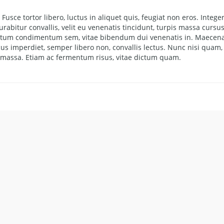
usce tortor libero, luctus in aliquet quis, feugiat non eros. Intege
rabitur convallis, velit eu venenatis tincidunt, turpis massa cursu
 dictum condimentum sem, vitae bibendum dui venenatis in. Maecen
cus imperdiet, semper libero non, convallis lectus. Nunc nisi quam,
e massa. Etiam ac fermentum risus, vitae dictum quam.