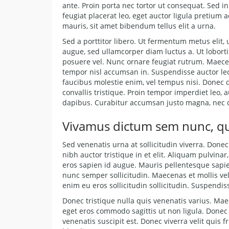
ante. Proin porta nec tortor ut consequat. Sed 
feugiat placerat leo, eget auctor ligula pretium a
mauris, sit amet bibendum tellus elit a urna.
Sed a porttitor libero. Ut fermentum metus elit,
augue, sed ullamcorper diam luctus a. Ut loborti
posuere vel. Nunc ornare feugiat rutrum. Maecen
tempor nisl accumsan in. Suspendisse auctor lec
faucibus molestie enim, vel tempus nisi. Donec da
convallis tristique. Proin tempor imperdiet leo,
dapibus. Curabitur accumsan justo magna, nec
Vivamus dictum sem nunc, quis
Sed venenatis urna at sollicitudin viverra. Donec 
nibh auctor tristique in et elit. Aliquam pulvin
eros sapien id augue. Mauris pellentesque sapien
nunc semper sollicitudin. Maecenas et mollis vel
enim eu eros sollicitudin sollicitudin. Suspendis
Donec tristique nulla quis venenatis varius. Mae
eget eros commodo sagittis ut non ligula. Donec
venenatis suscipit est. Donec viverra velit quis fr