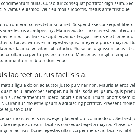
in condimentum nulla. Curabitur consequat porttitor dignissim. Sed
c. Vivamus euismod, velit eu mollis lobortis, metus ante tristique
 ut rutrum erat consectetur sit amet. Suspendisse consequat libero
s vitae lectus ac adipiscing. Mauris auctor rhoncus est, ac interdum
as tempor facilisis suscipit. Vivamus feugiat metus erat, bibend
tus tortor, ac varius enim egestas quis. Integer a purus magna. Et
pibus lacinia leo vitae sollicitudin. Phasellus dignissim lacus et s
 auctor ullamcorper turpis posuere eu. Maecenas fringilla tempor
 condimentum mi bibendum vitae.
 laoreet purus facilisis a.
mattis ligula dolor, ac auctor justo pulvinar non. Mauris at eros ve
ar, quam ac ullamcorper semper, nulla nisi sodales ipsum, quis pret
 nisi, nec fermentum libero lobortis blandit. Etiam lobortis sem i
it. Curabitur molestie ipsum a adipiscing porttitor. Praesent moles
se et justo quam.
cenas rhoncus felis risus, eget placerat dui commodo ut. Sed sed j
 vitae neque ac ipsum facilisis consequat eget a magna. Phasellus
ingilla facilisis. Donec egestas ullamcorper metus, id facilisis nibh