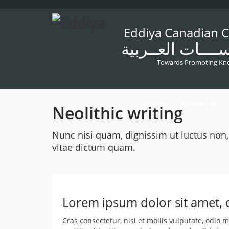
Eddiya Canadian Ce
ــــات العــربية
Towards Promoting Kno
HOME
ABOUT US
Neolithic writing
Nunc nisi quam, dignissim ut luctus non
vitae dictum quam.
Lorem ipsum dolor sit amet, c
Cras consectetur, nisi et mollis vulputate, odio 