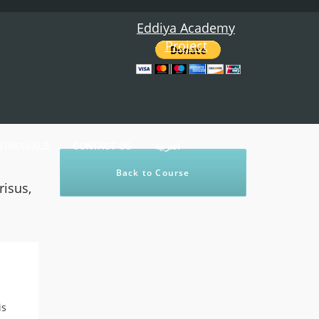
Eddiya Academy
Project
TIMONIALS
CONTACT US
العربية
Back to Course
risus,
is