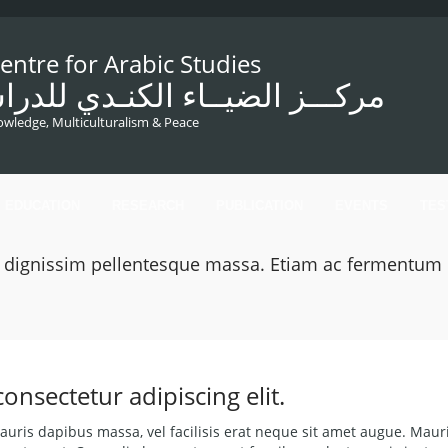
ntre for Arabic Studies
مركـــز الضيــاء الكنـدي للدراس
wledge, Multiculturalism & Peace
EDUCATION
RESEARCH
PUBLICATION
EVENTS
TES
, dignissim pellentesque massa. Etiam ac fermentum 
onsectetur adipiscing elit.
mauris dapibus massa, vel facilisis erat neque sit amet augue. Maur