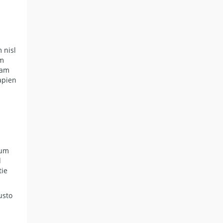
 nisl
um
iam
apien
l
ium
d
tie
usto