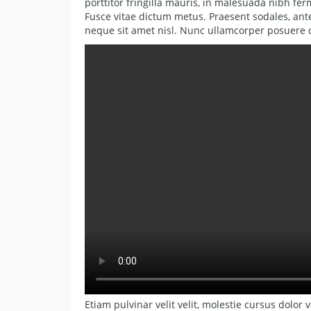
porttitor fringilla mauris, in malesuada nibh fer
Fusce vitae dictum metus. Praesent sodales, ante
neque sit amet nisl. Nunc ullamcorper posuere 
Etiam pulvinar velit velit, molestie cursus dolor