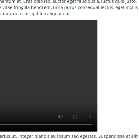
mentum et. Cras odio leo, auctor eget faucibus a, luctus quis justo.
 vitae fringilla hendrerit, urna purus consequat lectus, eget mollis
quam, non suscipit leo aliquam ut.
 varius ut. Integer blandit eu ipsum sed egestas. Suspendisse at elit